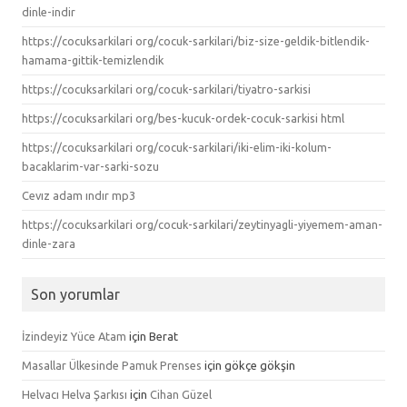
dinle-indir
https://cocuksarkilari org/cocuk-sarkilari/biz-size-geldik-bitlendik-
hamama-gittik-temizlendik
https://cocuksarkilari org/cocuk-sarkilari/tiyatro-sarkisi
https://cocuksarkilari org/bes-kucuk-ordek-cocuk-sarkisi html
https://cocuksarkilari org/cocuk-sarkilari/iki-elim-iki-kolum-
bacaklarim-var-sarki-sozu
Cevız adam ındır mp3
https://cocuksarkilari org/cocuk-sarkilari/zeytinyagli-yiyemem-aman-
dinle-zara
Son yorumlar
İzindeyiz Yüce Atam
için
Berat
Masallar Ülkesinde Pamuk Prenses
için
gökçe gökşin
Helvacı Helva Şarkısı
için
Cihan Güzel