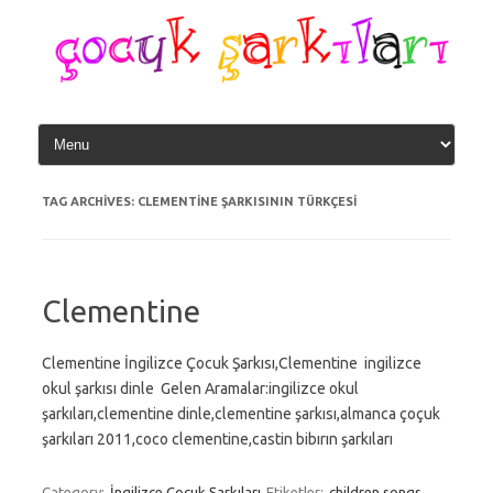
Skip
to
content
TAG ARCHIVES:
CLEMENTINE ŞARKISININ TÜRKÇESI
Clementine
Clementine İngilizce Çocuk Şarkısı,Clementine ingilizce
okul şarkısı dinle Gelen Aramalar:ingilizce okul
şarkıları,clementine dinle,clementine şarkısı,almanca çoçuk
şarkıları 2011,coco clementine,castin bibırın şarkıları
Category:
İngilizce Çocuk Şarkıları
Etiketler:
children songs
,