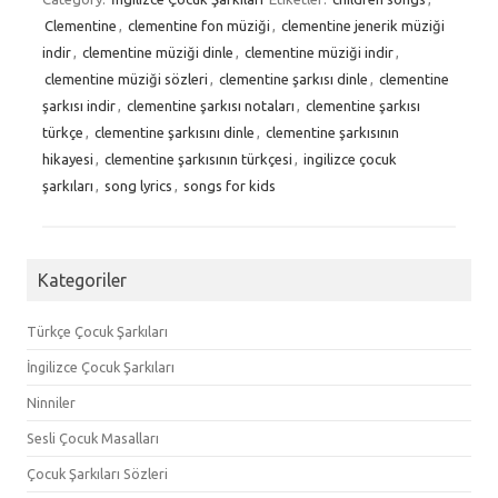
Clementine
,
clementine fon müziği
,
clementine jenerik müziği
indir
,
clementine müziği dinle
,
clementine müziği indir
,
clementine müziği sözleri
,
clementine şarkısı dinle
,
clementine
şarkısı indir
,
clementine şarkısı notaları
,
clementine şarkısı
türkçe
,
clementine şarkısını dinle
,
clementine şarkısının
hikayesi
,
clementine şarkısının türkçesi
,
ingilizce çocuk
şarkıları
,
song lyrics
,
songs for kids
Kategoriler
Türkçe Çocuk Şarkıları
İngilizce Çocuk Şarkıları
Ninniler
Sesli Çocuk Masalları
Çocuk Şarkıları Sözleri