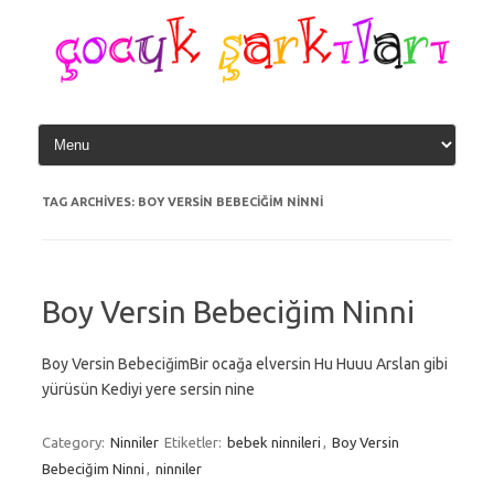
Skip
to
content
TAG ARCHIVES:
BOY VERSIN BEBECIĞIM NINNI
Boy Versin Bebeciğim Ninni
Boy Versin BebeciğimBir ocağa elversin Hu Huuu Arslan gibi
yürüsün Kediyi yere sersin nine
Category:
Ninniler
Etiketler:
bebek ninnileri
,
Boy Versin
Bebeciğim Ninni
,
ninniler