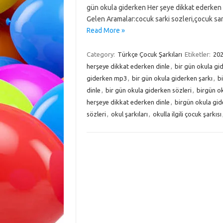
gün okula giderken Her şeye dikkat ederken
Gelen Aramalar:cocuk sarki sozleri,çocuk sark
Read More »
Category:
Türkçe Çocuk Şarkıları
Etiketler:
202
herşeye dikkat ederken dinle
,
bir gün okula gi
giderken mp3
,
bir gün okula giderken şarkı
,
bi
dinle
,
bir gün okula giderken sözleri
,
birgün o
herşeye dikkat ederken dinle
,
birgün okula gide
sözleri
,
okul şarkıları
,
okulla ilgili çocuk şarkısı