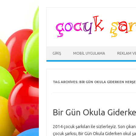
Skip
to
content
GIRIŞ
MOBIL UYGULAMA
REKLAM V
TAG ARCHIVES:
BIR GÜN OKULA GIDERKEN HERŞE
Bir Gün Okula Giderk
2014 çocuk şarkıları ile sizlerleyiz. Son çık
çocuk şarkısı, Bir Gün Okula Giderken okul şar