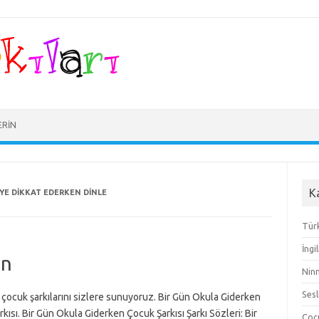
ERIN
K
YE DIKKAT EDERKEN DINLE
Türk
İngi
en
Ninn
Sesl
an çocuk şarkılarını sizlere sunuyoruz. Bir Gün Okula Giderken
kısı. Bir Gün Okula Giderken Çocuk Şarkısı Şarkı Sözleri: Bir
Çocu