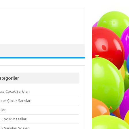
ategoriler
çe Çocuk Şarkıları
lizce Çocuk Şarkıları
iler
i Çocuk Masalları
k Şarkıları Sözleri