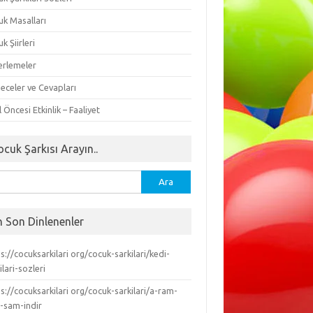
uk Masalları
k Şiirleri
erlemeler
eceler ve Cevapları
 Öncesi Etkinlik – Faaliyet
ocuk Şarkısı Arayın..
ma:
n Son Dinlenenler
s://cocuksarkilari org/cocuk-sarkilari/kedi-
ilari-sozleri
s://cocuksarkilari org/cocuk-sarkilari/a-ram-
-sam-indir