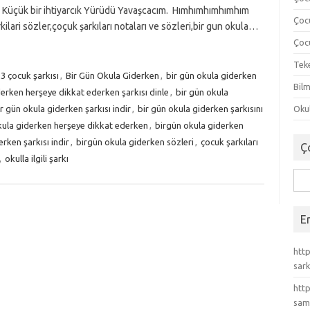
 Küçük bir ihtiyarcık Yürüdü Yavaşcacım. Hımhımhımhımhım
Çoc
ilari sözler,çoçuk şarkıları notaları ve sözleri,bir gun okula…
Çocu
Tek
3 çocuk şarkısı
,
Bir Gün Okula Giderken
,
bir gün okula giderken
Bilm
derken herşeye dikkat ederken şarkısı dinle
,
bir gün okula
r gün okula giderken şarkısı indir
,
bir gün okula giderken şarkısını
Okul
kula giderken herşeye dikkat ederken
,
birgün okula giderken
rken şarkısı indir
,
birgün okula giderken sözleri
,
çocuk şarkıları
Ç
,
okulla ilgili şarkı
Ara
E
http
sark
http
sam