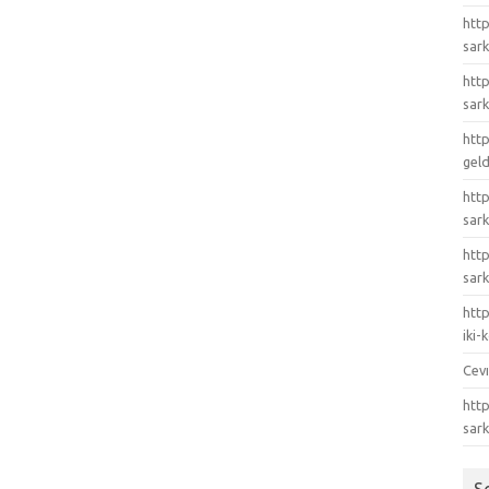
http
sark
http
sark
http
gel
http
sark
htt
sark
http
iki
Cev
http
sar