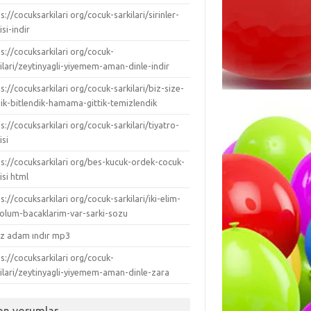
s://cocuksarkilari org/cocuk-sarkilari/sirinler-
isi-indir
s://cocuksarkilari org/cocuk-
ilari/zeytinyagli-yiyemem-aman-dinle-indir
s://cocuksarkilari org/cocuk-sarkilari/biz-size-
dik-bitlendik-hamama-gittik-temizlendik
s://cocuksarkilari org/cocuk-sarkilari/tiyatro-
isi
ps://cocuksarkilari org/bes-kucuk-ordek-cocuk-
isi html
s://cocuksarkilari org/cocuk-sarkilari/iki-elim-
-kolum-bacaklarim-var-sarki-sozu
ız adam ındır mp3
s://cocuksarkilari org/cocuk-
kilari/zeytinyagli-yiyemem-aman-dinle-zara