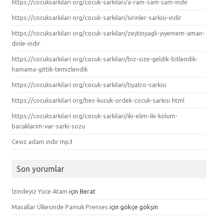
https://cocuksarkilari org/cocuk-sarkilari/a-ram-sam-sam-indir
https://cocuksarkilari org/cocuk-sarkilari/sirinler-sarkisi-indir
https://cocuksarkilari org/cocuk-sarkilari/zeytinyagli-yiyemem-aman-
dinle-indir
https://cocuksarkilari org/cocuk-sarkilari/biz-size-geldik-bitlendik-
hamama-gittik-temizlendik
https://cocuksarkilari org/cocuk-sarkilari/tiyatro-sarkisi
https://cocuksarkilari org/bes-kucuk-ordek-cocuk-sarkisi html
https://cocuksarkilari org/cocuk-sarkilari/iki-elim-iki-kolum-
bacaklarim-var-sarki-sozu
Cevız adam ındır mp3
Son yorumlar
İzindeyiz Yüce Atam
için
Berat
Masallar Ülkesinde Pamuk Prenses
için
gökçe gökşin