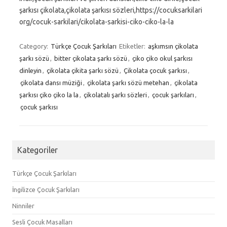
şarkısı çikolata,çikolata şarkısı sözleri,https://cocuksarkilari
org/cocuk-sarkilari/cikolata-sarkisi-ciko-ciko-la-la
Category:
Türkçe Çocuk Şarkıları
Etiketler:
aşkımsın çikolata
şarkı sözü
,
bitter çikolata şarkı sözü
,
çiko çiko okul şarkısı
dinleyin
,
çikolata çikita şarkı sözü
,
Çikolata çocuk şarkısı
,
çikolata dansı müziği
,
çikolata şarkı sözü metehan
,
çikolata
şarkısı çiko çiko la la
,
çikolatalı şarkı sözleri
,
çocuk şarkıları
,
çocuk şarkısı
Kategoriler
Türkçe Çocuk Şarkıları
İngilizce Çocuk Şarkıları
Ninniler
Sesli Çocuk Masalları