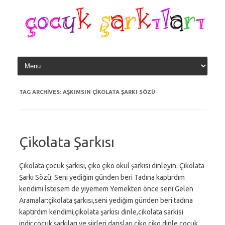
Skip
to
content
TAG ARCHIVES:
AŞKIMSIN ÇIKOLATA ŞARKI SÖZÜ
Çikolata Şarkısı
Çikolata çocuk şarkısı, çiko çiko okul şarkısı dinleyin. Çikolata
Şarkı Sözü: Seni yediğim günden beri Tadına kaptırdım
kendimi İstesem de yiyemem Yemekten önce seni Gelen
Aramalar:çikolata şarkısı,seni yediğim günden beri tadına
kaptırdım kendimi,çikolata şarkısı dinle,cikolata sarkisi
indir,çocuk şarkıları ve şiirleri dansları,ciko ciko dinle,çocuk