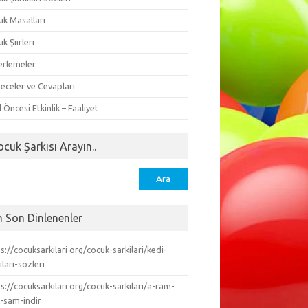
uk Masalları
k Şiirleri
erlemeler
eceler ve Cevapları
 Öncesi Etkinlik – Faaliyet
ocuk Şarkısı Arayın..
ma:
n Son Dinlenenler
s://cocuksarkilari org/cocuk-sarkilari/kedi-
ilari-sozleri
s://cocuksarkilari org/cocuk-sarkilari/a-ram-
-sam-indir