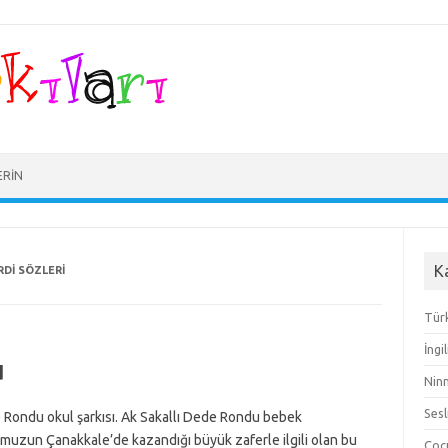
ERIN
K
RDI SÖZLERI
Türk
İngi
u
Ninn
Sesl
e Rondu okul şarkısı. Ak Sakallı Dede Rondu bebek
dumuzun Çanakkale’de kazandığı büyük zaferle ilgili olan bu
Çocu