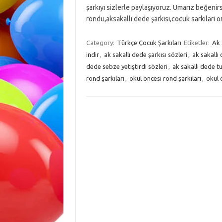
şarkıyı sizlerle paylaşıyoruz. Umarız beğenirs
rondu,aksakallı dede şarkısı,cocuk sarkilari 
Category:
Türkçe Çocuk Şarkıları
Etiketler:
Ak 
indir
,
ak sakallı dede şarkısı sözleri
,
ak sakallı 
dede sebze yetiştirdi sözleri
,
ak sakallı dede tu
rond şarkıları
,
okul öncesi rond şarkıları
,
okul 