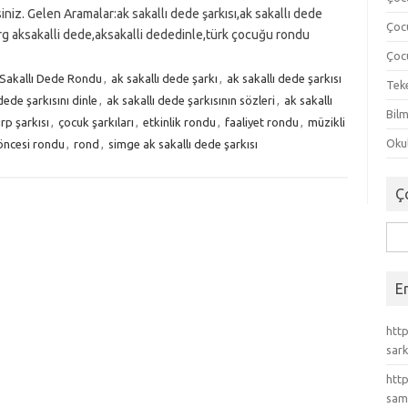
iniz. Gelen Aramalar:ak sakallı dede şarkısı,ak sakallı dede
Çoc
org aksakalli dede,aksakalli dededinle,türk çocuğu rondu
Çocu
Sakallı Dede Rondu
,
ak sakallı dede şarkı
,
ak sakallı dede şarkısı
Tek
dede şarkısını dinle
,
ak sakallı dede şarkısının sözleri
,
ak sakallı
Bilm
rp şarkısı
,
çocuk şarkıları
,
etkinlik rondu
,
faaliyet rondu
,
müzikli
Okul
öncesi rondu
,
rond
,
simge ak sakallı dede şarkısı
Ç
Ara
E
http
sark
http
sam