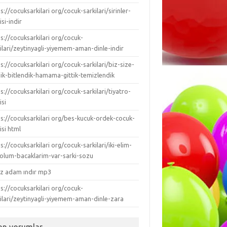
s://cocuksarkilari org/cocuk-sarkilari/sirinler-
isi-indir
s://cocuksarkilari org/cocuk-
ilari/zeytinyagli-yiyemem-aman-dinle-indir
s://cocuksarkilari org/cocuk-sarkilari/biz-size-
dik-bitlendik-hamama-gittik-temizlendik
s://cocuksarkilari org/cocuk-sarkilari/tiyatro-
isi
ps://cocuksarkilari org/bes-kucuk-ordek-cocuk-
isi html
s://cocuksarkilari org/cocuk-sarkilari/iki-elim-
-kolum-bacaklarim-var-sarki-sozu
ız adam ındır mp3
s://cocuksarkilari org/cocuk-
kilari/zeytinyagli-yiyemem-aman-dinle-zara