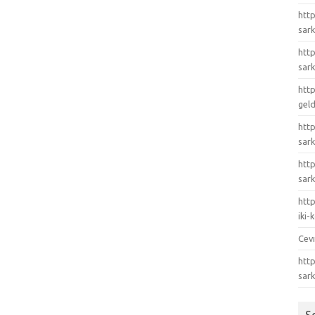
http
sark
http
sark
http
gel
http
sark
htt
sark
http
iki
Cev
http
sar