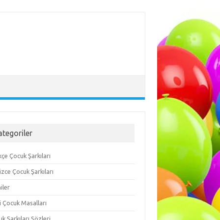
ategoriler
çe Çocuk Şarkıları
lizce Çocuk Şarkıları
iler
i Çocuk Masalları
k Şarkıları Sözleri