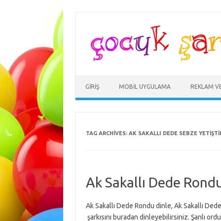
Skip
to
content
GIRIŞ
MOBIL UYGULAMA
REKLAM V
TAG ARCHIVES:
AK SAKALLI DEDE SEBZE YETIŞTI
Ak Sakallı Dede Rond
Ak Sakallı Dede Rondu dinle, Ak Sakallı Ded
şarkısını buradan dinleyebilirsiniz. Şanlı or